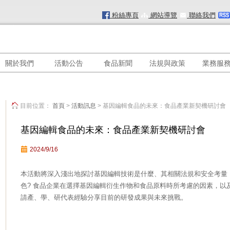
粉絲專頁
網站導覽
聯絡我們
關於我們
活動公告
食品新聞
法規與政策
業務服
目前位置：
首頁
>
活動訊息
> 基因編輯食品的未來：食品產業新契機研討會
基因編輯食品的未來：食品產業新契機研討會
2024/9/16
本活動將深入淺出地探討基因編輯技術是什麼、其相關法規和安全考量
色? 食品企業在選擇基因編輯衍生作物和食品原料時所考慮的因素，以
請產、學、研代表經驗分享目前的研發成果與未來挑戰。