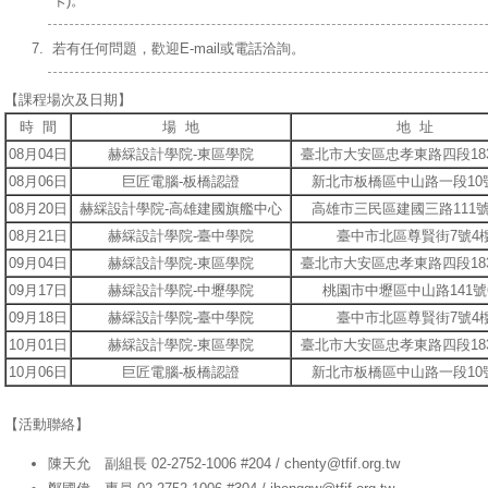
卡)。
若有任何問題，歡迎E-mail或電話洽詢。
【課程場次及日期】
時 間
場 地
地 址
08月04日
赫綵設計學院-東區學院
臺北市大安區忠孝東路四段18
08月06日
巨匠電腦-板橋認證
新北市板橋區中山路一段10
08月20日
赫綵設計學院-高雄建國旗艦中心
高雄市三民區建國三路111號
08月21日
赫綵設計學院-臺中學院
臺中市北區尊賢街7號4
09月04日
赫綵設計學院-東區學院
臺北市大安區忠孝東路四段18
09月17日
赫綵設計學院-中壢學院
桃園市中壢區中山路141號
09月18日
赫綵設計學院-臺中學院
臺中市北區尊賢街7號4
10月01日
赫綵設計學院-東區學院
臺北市大安區忠孝東路四段18
10月06日
巨匠電腦-板橋認證
新北市板橋區中山路一段10
【活動聯絡】
陳天允 副組長 02-2752-1006 #204 / chenty@tfif.org.tw