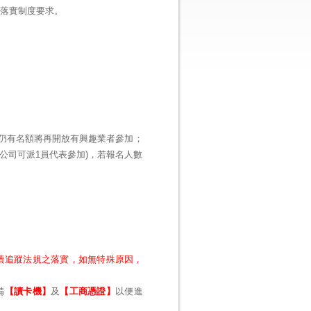
者落實制度要求。
仍有名額將再開放有興趣業者參加；
公司可派1員代表參加)，若報名人數
續追蹤法規之落實，如無特殊原因，
備
【讀卡機】
及
【工商憑證】
以便進