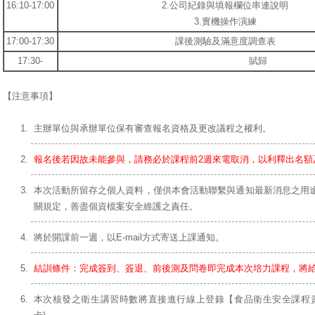
16:10-17:00
2.公司紀錄與填報欄位串連說明
3.實機操作演練
17:00-17:30
課後測驗及滿意度調查表
17:30-
賦歸
【注意事項】
主辦單位與承辦單位保有審查報名資格及更改議程之權利。
報名後若因故未能參與，請務必於課程前2週來電取消，以利釋出名額
本次活動所留存之個人資料，僅供本會活動聯繫與通知最新消息之用
關規定，善盡個資檔案安全維護之責任。
將於開課前一週，以E-mail方式寄送上課通知。
結訓條件：完成簽到、簽退、前後測及問卷即完成本次培力課程，將
本次核發之衛生講習時數將直接進行線上登錄【食品衛生安全課程