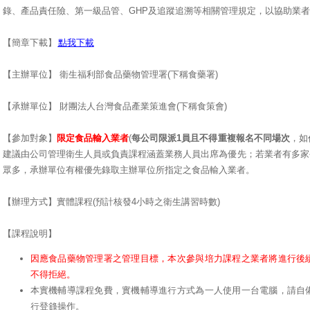
錄、產品責任險、第一級品管、GHP及追蹤追溯等相關管理規定，以協助業
【簡章下載】
點我下載
【主辦單位】 衛生福利部食品藥物管理署(下稱食藥署)
【承辦單位】 財團法人台灣食品產業策進會(下稱食策會)
【參加對象】
限定食品輸入業者
(
每公司限派1員且不得重複報名不同場次
，如
建議由公司管理衛生人員或負責課程涵蓋業務人員出席為優先；若業者有多家
眾多，承辦單位有權優先錄取主辦單位所指定之食品輸入業者。
【辦理方式】實體課程(預計核發4小時之衛生講習時數)
【課程說明】
因應食品藥物管理署之管理目標，本次參與培力課程之業者將進行後
不得拒絕。
本實機輔導課程免費，實機輔導進行方式為一人使用一台電腦，請自
行登錄操作。