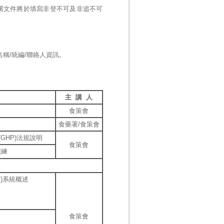
關文件將於填寫非登不可及非追不可
稱/統編/聯絡人資訊。
主 講 人
食策會
食藥署/食策會
HP)法規說明
食策會
演練
)系統概述
食策會