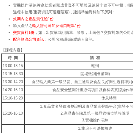
實機操作演練將協助業者完成非登不可填報及練習非追不可申報，相
過程中使用(重要資訊可適度隱藏)，建議準備資料如下所列：
效期內之產品責任險1份
輸入產品之
輸入許可通知及進口報單1份
交貨資料1份
，如：出貨單或訂購單、發票，上面包含交貨對象的公司名
配合物流公司資訊
：公司名稱/統編/聯絡人資訊。
【課程內容】
時 間
議 程
13:00-13:15
報到
13:15-13:30
開場致詞(含前測)
13:30-14:20
食品輸入業第一級品管、自主通報及食品良好衛生規範準則(G
14:20-15:10
食品安全監測計畫必備項目及自檢表實際操作
15:10-15:20
休息時間
1.食品業者登錄法規說明及食品業者登錄平台(非登不可
15:20-16:10
2.產品責任險及第一級品管欄位填報說明
3.實機操作演練
1.非追不可法規概述